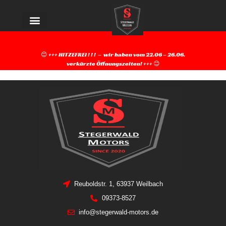
Unsere Fahrzeuge
😊 +++ HITZEFREI ! ! ! – wir haben vom 22.06 – 26.06.
verkürzte Öffnungszeiten!
+++
😊
Reuboldstr. 1, 63937 Weilbach
09373-8527
info@stegerwald-motors.de