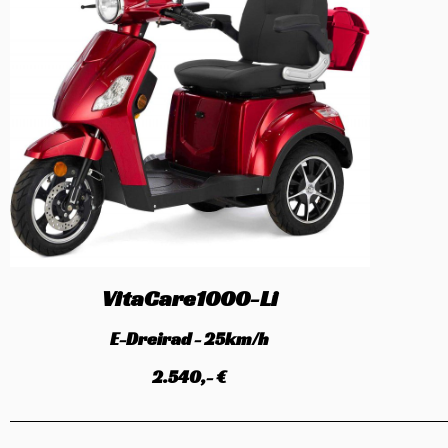
VitaCare1000-Li
E-Dreirad - 25km/h
2.540,- €