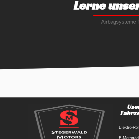
Lerne unse
Airbagsysteme fü
Use
Fahrz
Elektro-Rol
E-Motorräd