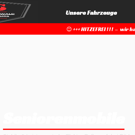
Unsere Fahrzeuge
😊 +++ HITZEFREI ! ! ! – wi
Seniorenmobile