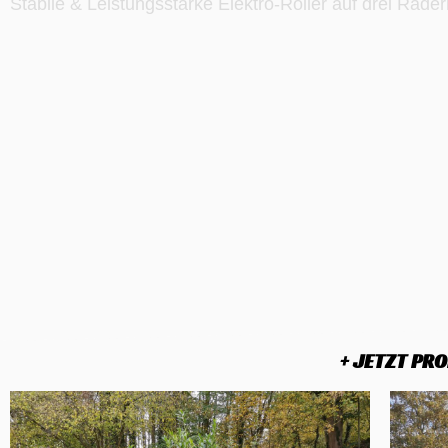
Stabile & Leistungsstarke Elektro-Roller auf drei Räde
+ JETZT PR