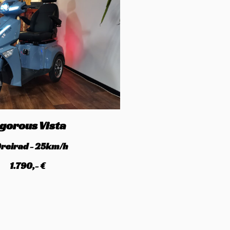
igorous Vista
Dreirad - 25km/h
1.790,- €