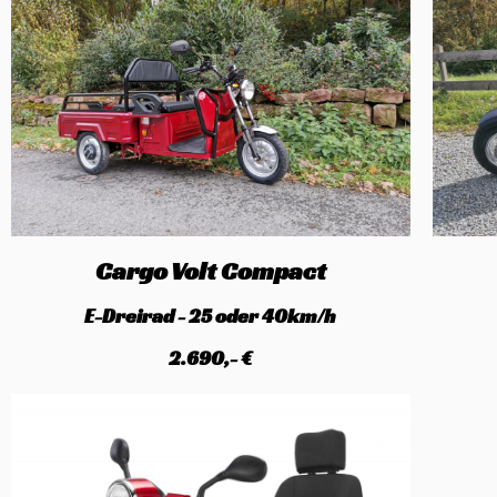
Cargo Volt Compact
E-Dreirad - 25 oder 40km/h
2.690,- €