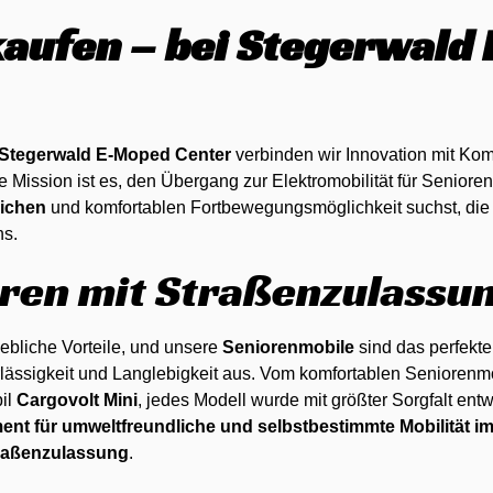
kaufen – bei Stegerwald
Stegerwald E-Moped Center
verbinden wir Innovation mit Komf
e Mission ist es, den Übergang zur Elektromobilität für Senioren 
lichen
und komfortablen Fortbewegungsmöglichkeit suchst, die 
ns.
oren mit Straßenzulassu
rhebliche Vorteile, und unsere
Seniorenmobile
sind das perfekte
rlässigkeit und Langlebigkeit aus. Vom komfortablen Seniorenm
bil
Cargovolt Mini
, jedes Modell wurde mit größter Sorgfalt ent
ent für umweltfreundliche und selbstbestimmte Mobilität im
traßenzulassung
.