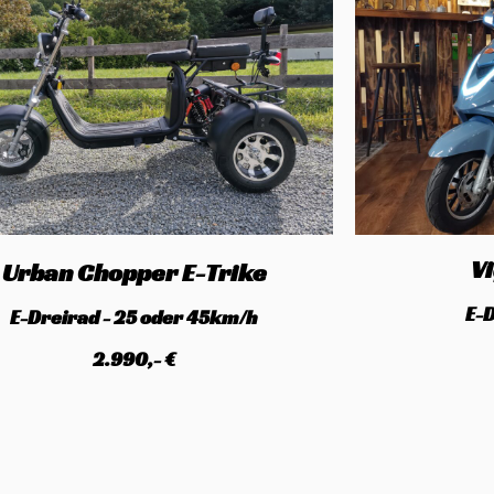
V
Urban Chopper E-Trike
E-
E-Dreirad - 25 oder 45km/h
2.990,- €