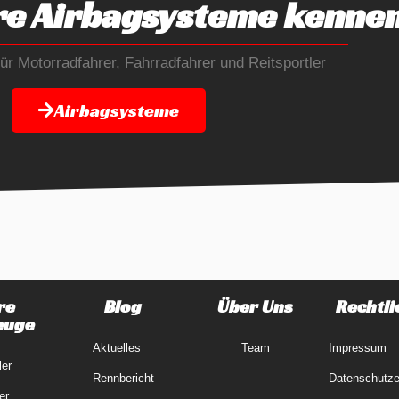
re Airbagsysteme kenne
r Motorradfahrer, Fahrradfahrer und Reitsportler
Airbagsysteme
re
Blog
Über Uns
Rechtli
euge
Aktuelles
Team
Impressum
ler
Rennbericht
Datenschutze
er