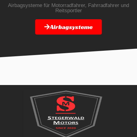
Airbagsysteme für Motorradfahrer, Fahrradfahrer und
Reitsportler
Airbagsysteme